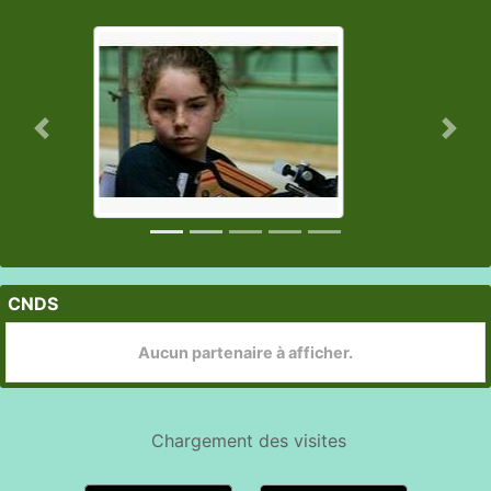
Précedent
Suiv
CNDS
Aucun partenaire à afficher.
Chargement des
visites