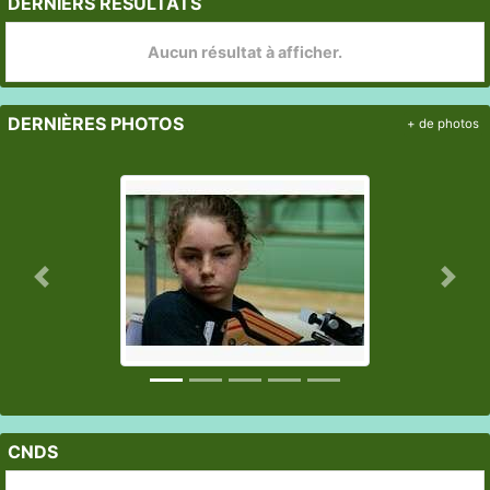
DERNIERS RÉSULTATS
Aucun résultat à afficher.
DERNIÈRES PHOTOS
+ de photos
Précedent
Suiv
CNDS