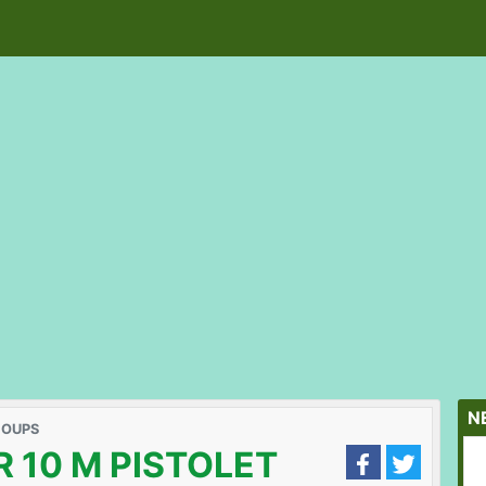
N
COUPS
R 10 M PISTOLET