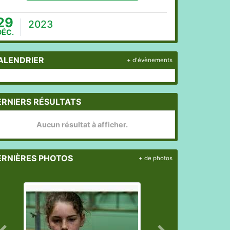
29
2023
DÉC.
ALENDRIER
+ d'évènements
ERNIERS RÉSULTATS
Aucun résultat à afficher.
ERNIÈRES PHOTOS
+ de photos