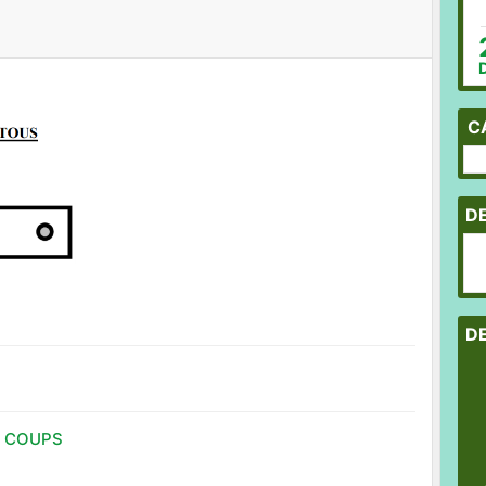
C
D
D
5 COUPS