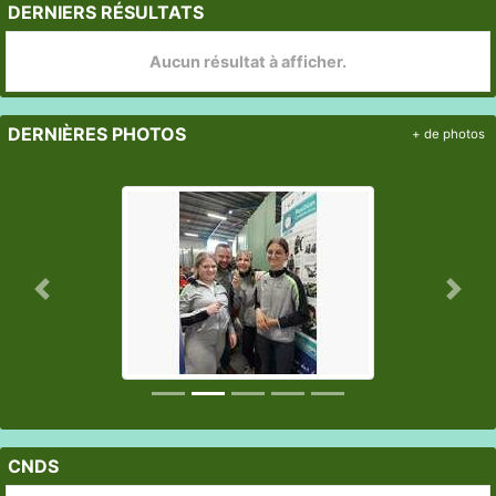
DERNIERS RÉSULTATS
Aucun résultat à afficher.
DERNIÈRES PHOTOS
+ de photos
Précedent
Suiv
CNDS