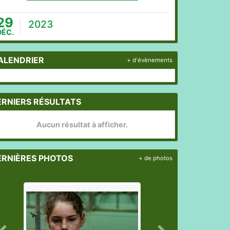
29
2023
DÉC.
ALENDRIER
+ d'évènements
ERNIERS RÉSULTATS
Aucun résultat à afficher.
ERNIÈRES PHOTOS
+ de photos