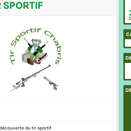
 SPORTIF
C
D
D
découverte du tir sportif