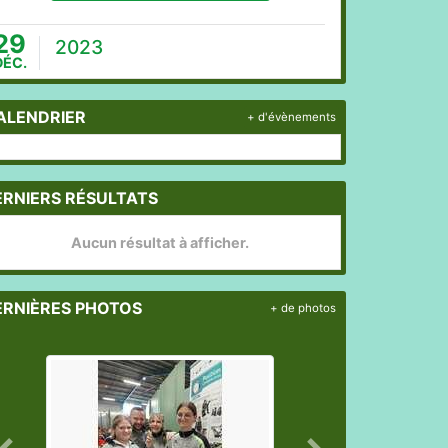
29
2023
DÉC.
ALENDRIER
+ d'évènements
ERNIERS RÉSULTATS
Aucun résultat à afficher.
ERNIÈRES PHOTOS
+ de photos