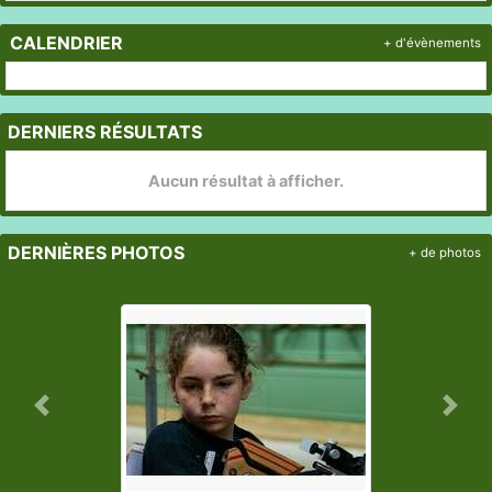
CALENDRIER
+ d'évènements
DERNIERS RÉSULTATS
Aucun résultat à afficher.
DERNIÈRES PHOTOS
+ de photos
Précedent
Suiv