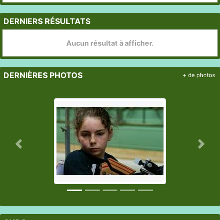
DERNIERS RÉSULTATS
Aucun résultat à afficher.
DERNIÈRES PHOTOS
+ de photos
Précedent
Suiv