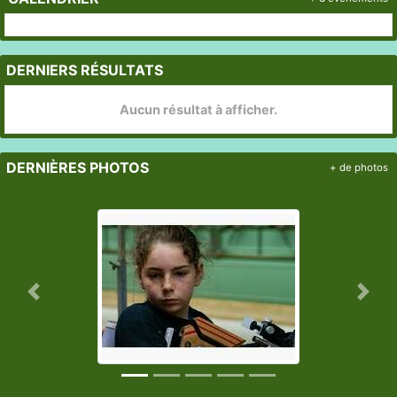
DERNIERS RÉSULTATS
Aucun résultat à afficher.
DERNIÈRES PHOTOS
+ de photos
Précedent
Suiv