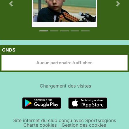
Précedent
Suiv
CNDS
Aucun partenaire à afficher.
Chargement des
visites
Site internet du club conçu avec Sportsregions
Charte cookies
-
Gestion des cookies