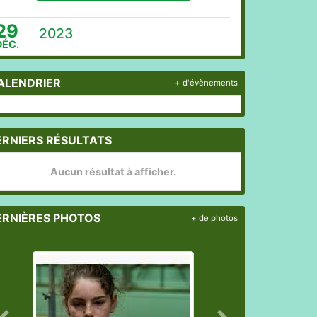
29
2023
DÉC.
ALENDRIER
+ d'évènements
ERNIERS RÉSULTATS
Aucun résultat à afficher.
ERNIÈRES PHOTOS
+ de photos