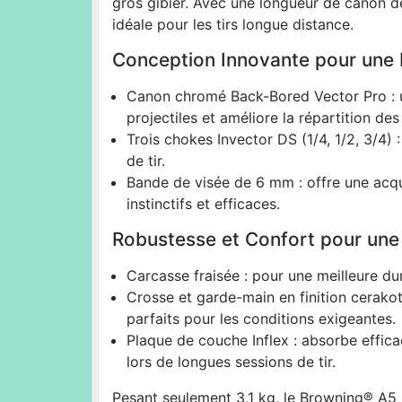
gros gibier. Avec une longueur de canon de
idéale pour les tirs longue distance.
Conception Innovante pour une 
Canon chromé Back-Bored Vector Pro : un
projectiles et améliore la répartition des
Trois chokes Invector DS (1/4, 1/2, 3/4) :
de tir.
Bande de visée de 6 mm : offre une acquis
instinctifs et efficaces.
Robustesse et Confort pour une
Carcasse fraisée : pour une meilleure dur
Crosse et garde-main en finition cerakot
parfaits pour les conditions exigeantes.
Plaque de couche Inflex : absorbe effic
lors de longues sessions de tir.
Pesant seulement 3,1 kg, le Browning® A5