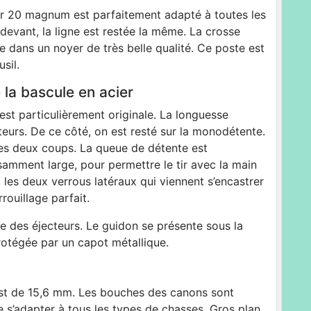
er 20 magnum est parfaitement adapté à toutes les
 devant, la ligne est restée la même. La crosse
e dans un noyer de très belle qualité. Ce poste est
sil.
e la bascule en acier
est particulièrement originale. La longuesse
urs. De ce côté, on est resté sur la monodétente.
les deux coups. La queue de détente est
samment large, pour permettre le tir avec la main
 les deux verrous latéraux qui viennent s’encastrer
rouillage parfait.
 des éjecteurs. Le guidon se présente sous la
otégée par un capot métallique.
 est de 15,6 mm. Les bouches des canons sont
 s’adapter à tous les types de chasses. Gros plan