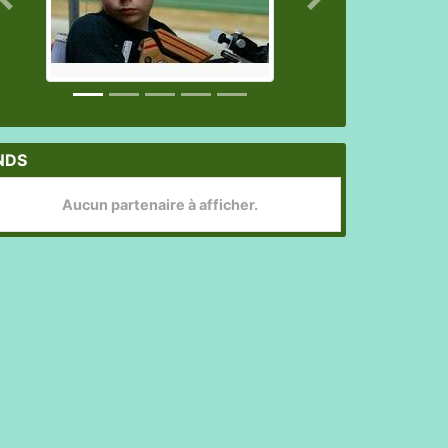
Précedent
Suivant
NDS
Aucun partenaire à afficher.