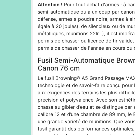
Attention !
Pour tout achat d'armes : à cano
semi-automatique ou à un coup par canon(s
défense, armes à poudre noire, armes à a
égale à 20 joules), de silencieux ou de mu
métalliques, munitions 22lr...), il est impé
permis de chasser ou licence de tir valide, 
permis de chasser de l'année en cours ou 
Fusil Semi-Automatique Brow
Canon 76 cm
Le fusil Browning® A5 Grand Passage MAX5 
technologie et de savoir-faire conçu pour
aux exigences des terrains les plus diffic
précision et polyvalence. Avec son esthét
chasse au gibier d’eau et se distingue par s
calibre 12 et d’une chambre de 89 mm, l
une grande variété de munitions. Que vous
fusil garantit des performances optimales, 