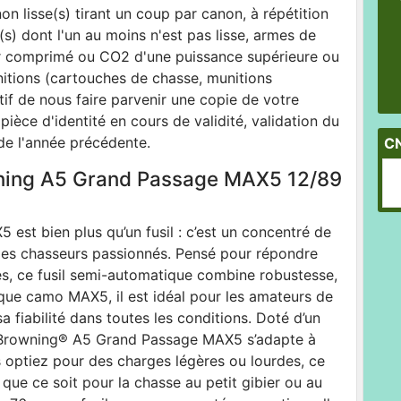
n lisse(s) tirant un coup par canon, à répétition
) dont l'un au moins n'est pas lisse, armes de
ir comprimé ou CO2 d'une puissance supérieure ou
nitions (cartouches de chasse, munitions
ratif de nous faire parvenir une copie de votre
pièce d'identité en cours de validité, validation du
de l'année précédente.
C
ning A5 Grand Passage MAX5 12/89
est bien plus qu’un fusil : c’est un concentré de
 les chasseurs passionnés. Pensé pour répondre
iles, ce fusil semi-automatique combine robustesse,
ique camo MAX5, il est idéal pour les amateurs de
a fiabilité dans toutes les conditions. Doté d’un
e Browning® A5 Grand Passage MAX5 s’adapte à
 optiez pour des charges légères ou lourdes, ce
que ce soit pour la chasse au petit gibier ou au