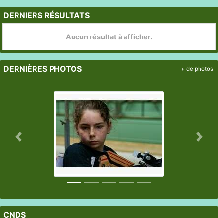
DERNIERS RÉSULTATS
Aucun résultat à afficher.
DERNIÈRES PHOTOS
+ de photos
Précedent
Suiv
CNDS