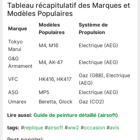
Tableau récapitulatif des Marques et
Modèles Populaires
Modèles
Système de
Marque
Populaires
Propulsion
Tokyo
M4, M16
Electrique (AEG)
Marui
G&G
M4, AK-47
Electrique (AEG)
Armament
Gaz (GBB), Electrique
VFC
HK416, HK417
(AEG)
ASG
MP5
Electrique (AEG)
Umarex
Beretta, Glock
Gaz (CO2)
Lire aussi:
Guide de peinture détaillé (airsoft)
tags:
#
replique
#
airsoft
#
ww2
#
occasion
#
avis
Post popolari: