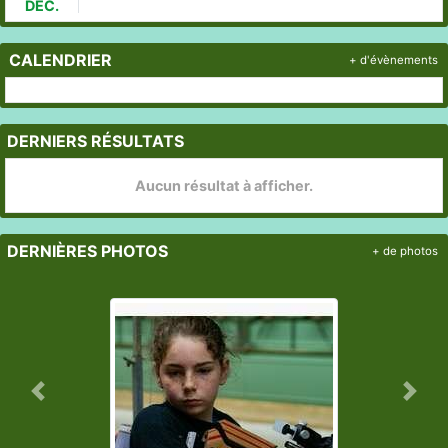
DÉC.
CALENDRIER
+ d'évènements
DERNIERS RÉSULTATS
Aucun résultat à afficher.
DERNIÈRES PHOTOS
+ de photos
Précedent
Suiv