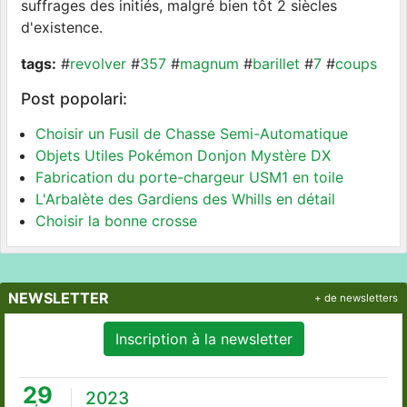
suffrages des initiés, malgré bien tôt 2 siècles
d'existence.
tags:
#
revolver
#
357
#
magnum
#
barillet
#
7
#
coups
Post popolari:
Choisir un Fusil de Chasse Semi-Automatique
Objets Utiles Pokémon Donjon Mystère DX
Fabrication du porte-chargeur USM1 en toile
L'Arbalète des Gardiens des Whills en détail
Choisir la bonne crosse
NEWSLETTER
+ de newsletters
Inscription à la newsletter
29
2023