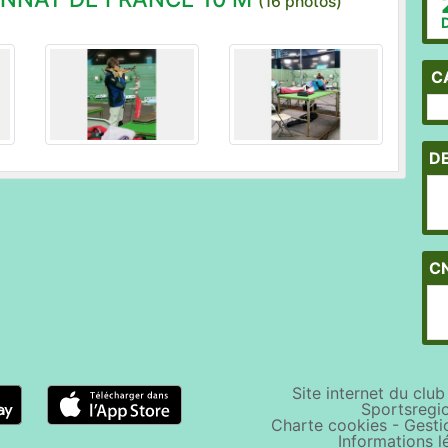
(16 photos)
C
D
C
Site internet du clu
Sportsregi
Charte cookies
-
Gesti
Informations l