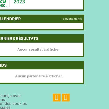
29
2023
DÉC.
ALENDRIER
+ d'évènements
ERNIERS RÉSULTATS
Aucun résultat à afficher.
NDS
Aucun partenaire à afficher.
b conçu avec
ons
on des cookies
égales