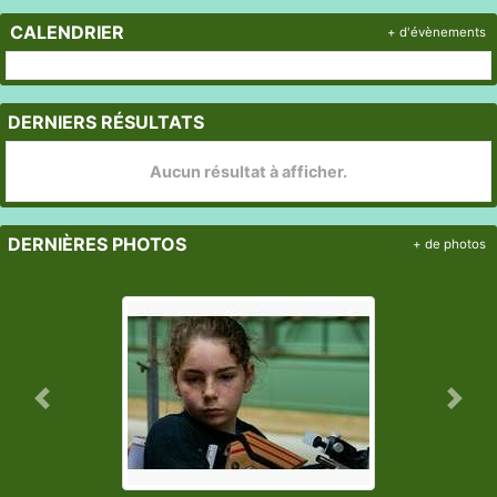
CALENDRIER
+ d'évènements
DERNIERS RÉSULTATS
Aucun résultat à afficher.
DERNIÈRES PHOTOS
+ de photos
Précedent
Suiv