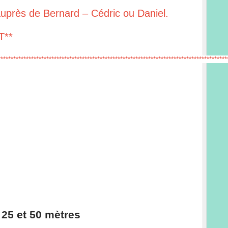
près de Bernard – Cédric ou Daniel.
T**
*****************************************************************************************
 25 et 50 mètres