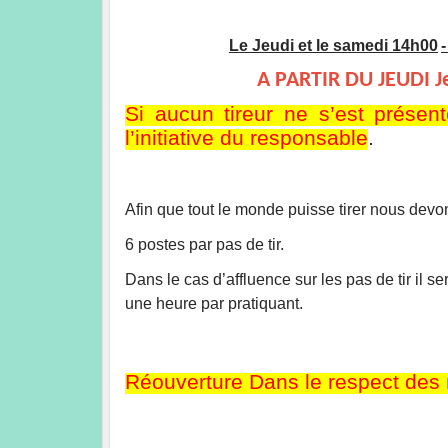
Le Jeudi et le samedi 14h00
A PARTIR DU JEUDI Je
Si aucun tireur ne s’est présen
l’initiative du responsable
.
Afin que tout le monde puisse tirer nous devo
6 postes par pas de tir.
D
ans le cas d’affluence sur les pas de tir i
une heure par pratiquant.
Réouverture Dans le respect des r