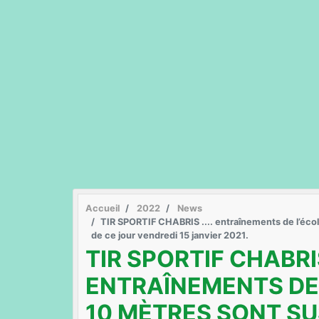
Accueil
2022
News
TIR SPORTIF CHABRIS .... entraînements de l’école
de ce jour vendredi 15 janvier 2021.
TIR SPORTIF CHABRIS 
ENTRAÎNEMENTS DE 
10 MÈTRES SONT S